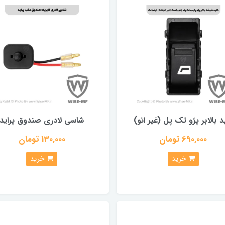
د بالابر پژو تک پل (غیر اتو)
شاسی لادری صندوق پراید
690,000 تومان
130,000 تومان
خرید
خرید