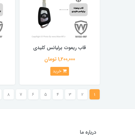
قاب ریموت برلیانس کلیدی
1,200,000 تومان
خرید
8
7
6
5
4
3
2
1
درباره ما