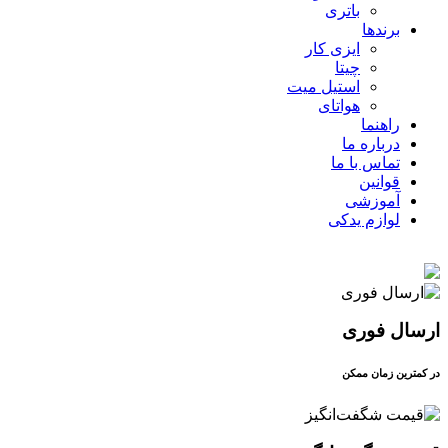
باتری
برندها
ایزی کار
چیتا
استیل میت
هواتای
راهنما
درباره ما
تماس با ما
قوانین
آموزشی
لوازم یدکی
ارسال فوری
در کمترین زمان ممکن