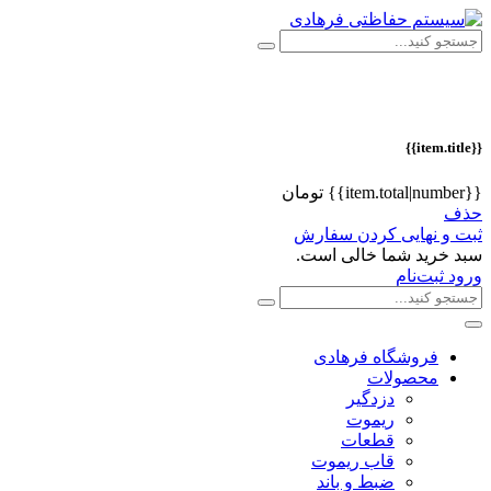
{{item.title}}
{{item.total|number}} تومان
حذف
ثبت و نهایی کردن سفارش
سبد خرید شما خالی است.
ورود
ثبت‌نام
فروشگاه فرهادی
محصولات
دزدگیر
ریموت
قطعات
قاب ریموت
ضبط و باند