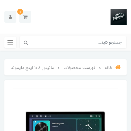
0
خانه
فهرست محصولات
مانیتور 11.8 اینچ دایموند