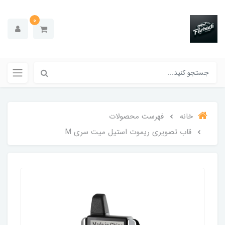
0
خانه
فهرست محصولات
قاب تصویری ریموت استیل میت سری M