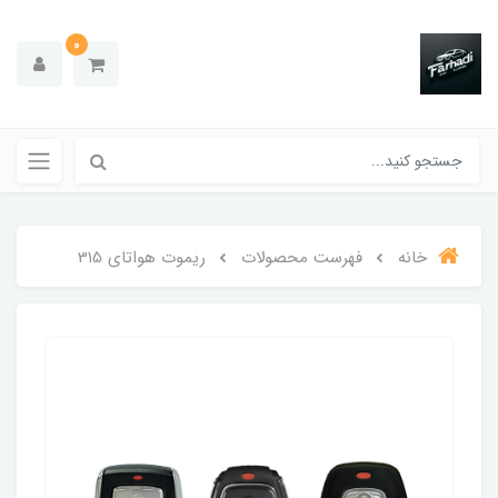
0
خانه
فهرست محصولات
ریموت هواتای 315