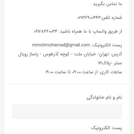
ما تماس بگیرید.
شماره تلفن:02136900343
از طریق واتساپ با ما همراه باشید: 09128360034
پست الکترونیک: mmohmohamad@gmail.com
آدرس: تهران- خیابان ملت - کوچه آذرطوس - پاساژ رویال
سنتر -پلاک13
ساعات کاری: از ساعت 09:00 تا ساعت 19:00
نام و نام خانوادگی
پست الکترونیک