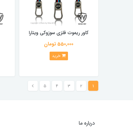
کاور ریموت فلزی سوزوکی ویتارا
550,000 تومان
خرید
5
4
3
2
1
درباره ما