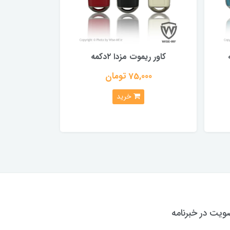
کاور ریموت مزدا ۲دکمه
75,000 تومان
خرید
یت در خبرنامه