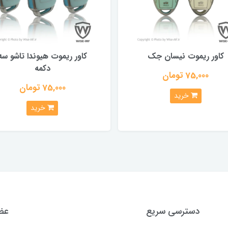
کاور ریموت نیسان جک
کاور ریموت هیوندا تاشو سه
دکمه
75,000 تومان
75,000 تومان
خرید
خرید
دسترسی سریع
عضو