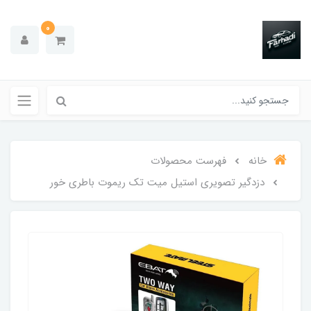
0
خانه
فهرست محصولات
دزدگیر تصویری استیل میت تک ریموت باطری خور