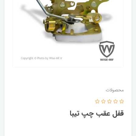
محصولات
قفل عقب چپ تیبا