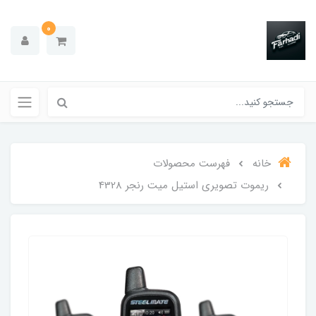
0
خانه
فهرست محصولات
ریموت تصویری استیل میت رنجر 4328