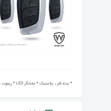
* بدنه فلز ، پلاستیک * نشانگر LED * ریموت ساده * کیفیت و دوام و طول عمر بالا * بدون گارانتی