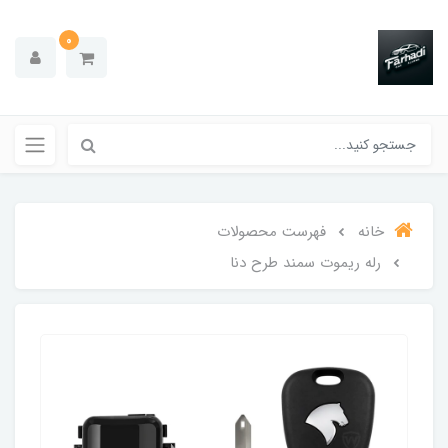
0
خانه
فهرست محصولات
رله ریموت سمند طرح دنا