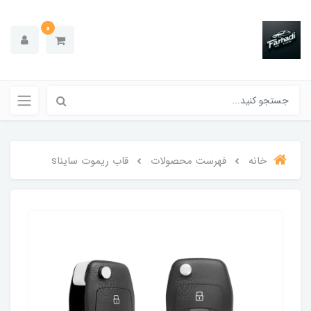
0
خانه
فهرست محصولات
قاب ریموت سایناs