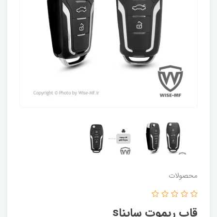
محصولات
قاب ریموت سایناs