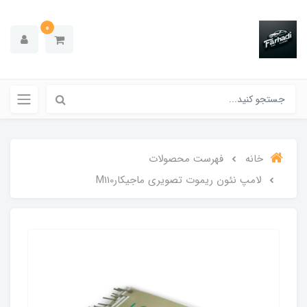
0
خانه
فهرست محصولات
لامپ نئون ریموت تصویری ماجیکارM110