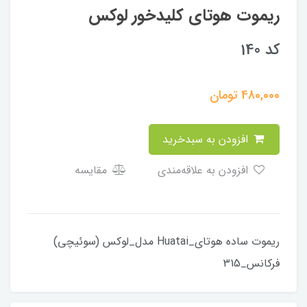
ریموت هوتای کلیدخور لوکس
کد 140
480,000
تومان
افزودن به سبدخرید
افزودن به علاقه‌مندی
مقایسه
ریموت ساده هوتای_Huatai مدل_لوکس (سوئیچی)
فرکانس_315