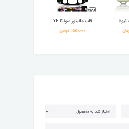
تیوتا
قاب مانیتور سوناتا YF
110 آبی
1,550,000 تومان
165,000 تومان