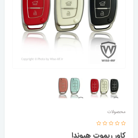
محصولات
کاور ریموت هیوندا