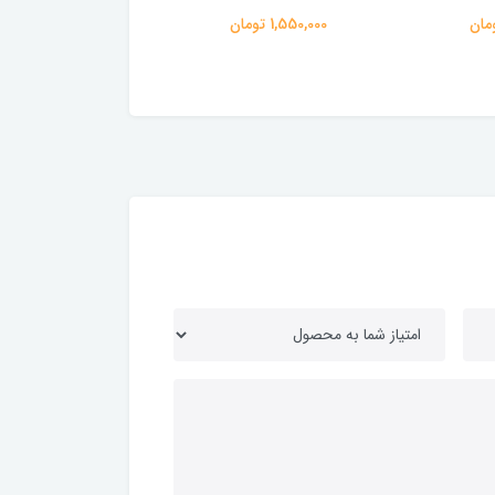
110 آبی
1,550,000 تومان
165,000 تومان