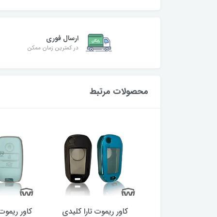
ارسال فوری
در کمترین زمان ممکن
محصولات مرتبط
ر ریموت چانگان
کاور ریموت تارا کلیدی
کاور ریموت