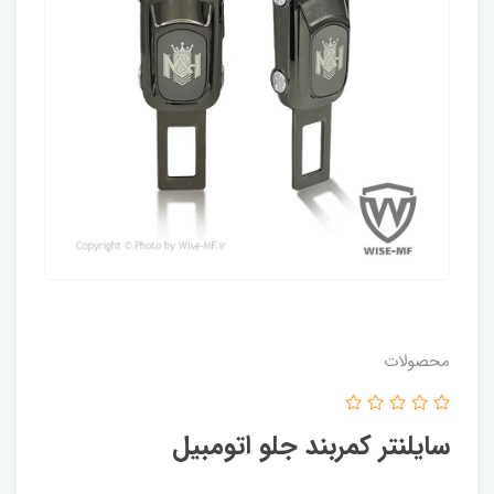
محصولات
سایلنتر کمربند جلو اتومبیل