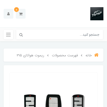
0
خانه
فهرست محصولات
ریموت هواتای 315