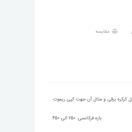
مقایسه
یل کرکره برقی و مثال آن جهت کپی ریموت
مایشگر دیجیتال – سون سگمنت
عملکرد آسان بازه فرکانسی: 250 الی 450
ابعاد: 92x58x25 میلی متر