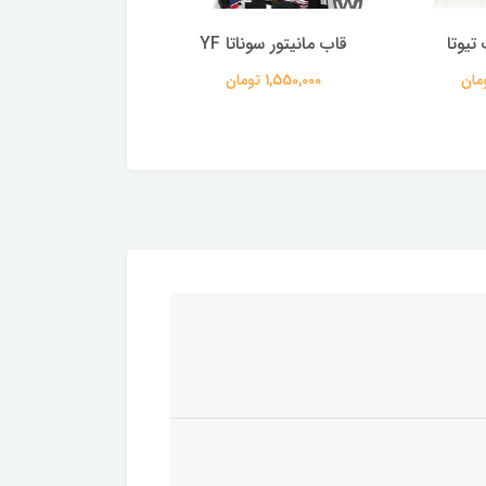
تیوتا
قاب مانیتور سوناتا YF
110 آبی
1,550,000 تومان
165,000 تومان