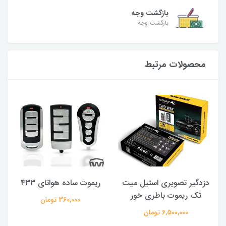
بازگشت وجه
بازگشت وجه
محصولات مرتبط
دزدگیر تصویری استیل میت
ریموت ساده هواتای ۴۳۳
پ
تک ریموت باطری خور
360,000 تومان
6,500,000 تومان