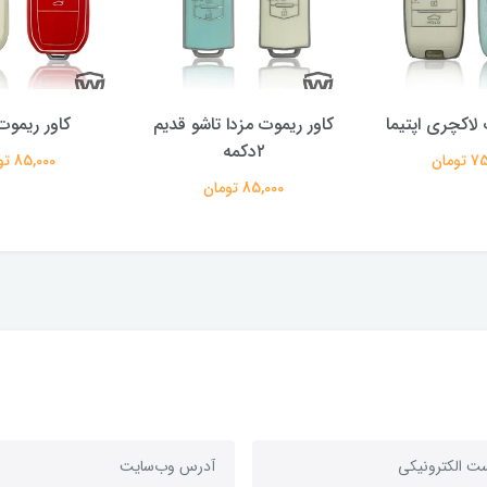
 لاکچری اپتیما
کاور ریموت مزدا تاشو قدیم
کاور ریموت 
۲دکمه
ومان
85,000 تومان
85,000 تومان