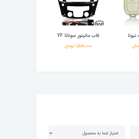
تیوتا
قاب مانیتور سوناتا YF
110 آبی
1,550,000 تومان
165,000 تومان