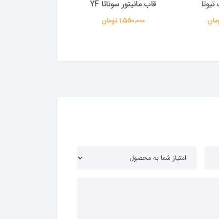
تیوتا
قاب مانیتور سوناتا YF
110 آبی
1,550,000 تومان
165,000 تومان