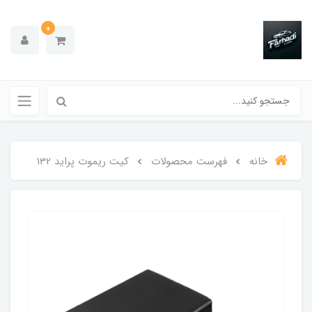
0
خانه
فهرست محصولات
کیت ریموت پراید 132