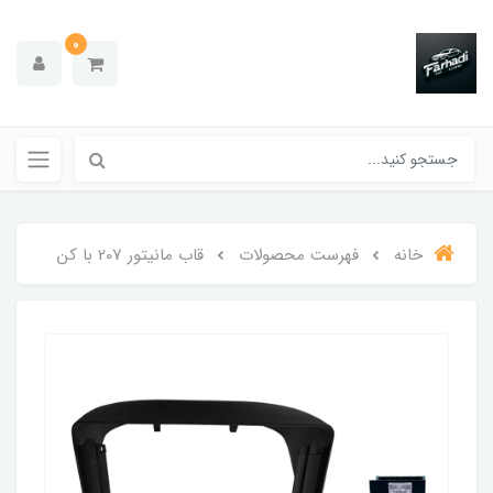
0
خانه
فهرست محصولات
قاب مانیتور 207 با کن