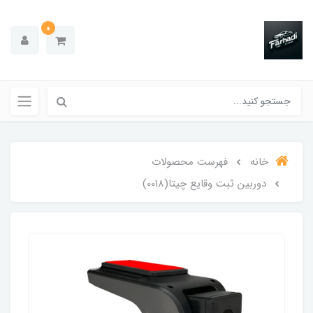
0
خانه
فهرست محصولات
دوربین ثبت وقایع چیتا(0018)