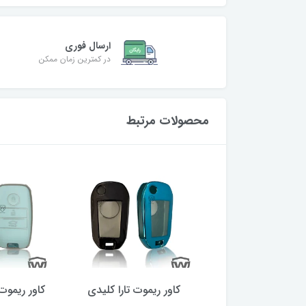
ارسال فوری
در کمترین زمان ممکن
محصولات مرتبط
ر ریموت چانگان
کاور ریموت تارا کلیدی
کاور ریموت