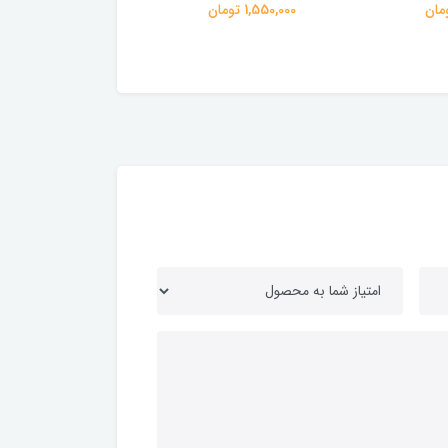
110 آبی
1,550,000 تومان
165,000 تومان