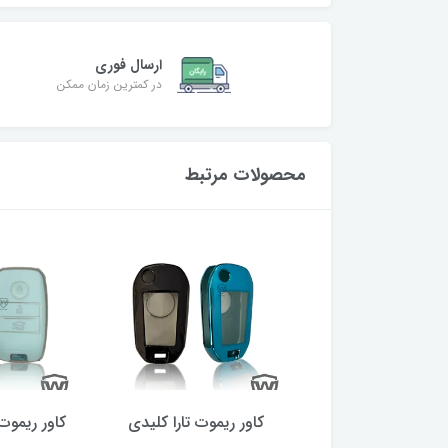
ارسال فوری
در کمترین زمان ممکن
محصولات مرتبط
ر ریموت چانگان
کاور ریموت تارا کلیدی
کاور ریموت