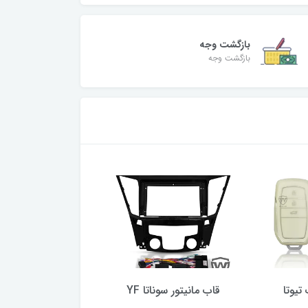
بازگشت وجه
بازگشت وجه
تیوتا
قاب مانیتور سوناتا YF
110 آبی