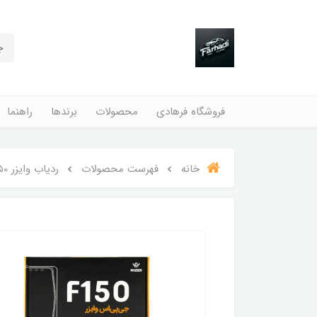
فروشگاه فرهادی
محصولات
برندها
راهنما
خانه
فهرست محصولات
ردیاب وایزر F150