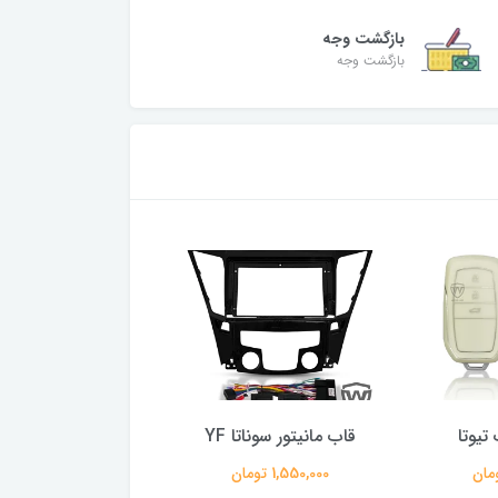
بازگشت وجه
بازگشت وجه
تیوتا
قاب مانیتور سوناتا YF
110 آبی
1,550,000 تومان