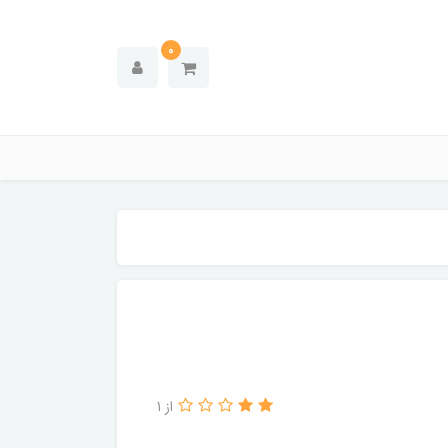
0
از 1